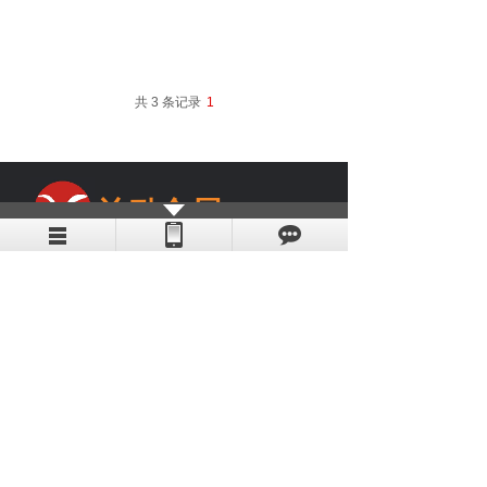
共 3 条记录
1
益励金属
集研发、生产、销售为一体
全国咨询热线：021-67676106
手机：13386052335
E-mail：
sh1ljs@163.com
公司地址：
上海市松江工
业园区
沪
松公路
65
号