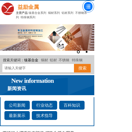
益励金属
主营产品
镍基合金系列
铜材系列
铝材系列
不锈钢系
列
特殊钢系列
搜索关键词：
镍基合金
铜材
铝材
不锈钢
特殊钢
搜索
New information
新闻资讯
公司新闻
行业动态
百科知识
最新展示
技术指导