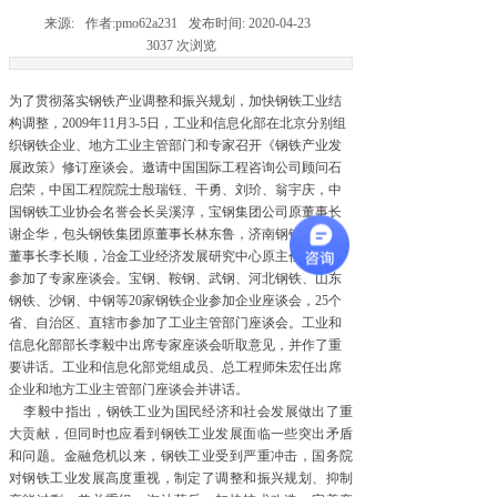
来源:
作者:
pmo62a231
发布时间:
2020-04-23
3037
次浏览
为了贯彻落实钢铁产业调整和振兴规划，加快钢铁工业结
构调整，2009年11月3-5日，工业和信息化部在北京分别组
织钢铁企业、地方工业主管部门和专家召开《钢铁产业发
展政策》修订座谈会。邀请中国国际工程咨询公司顾问石
启荣，中国工程院院士殷瑞钰、干勇、刘玠、翁宇庆，中
国钢铁工业协会名誉会长吴溪淳，宝钢集团公司原董事长
谢企华，包头钢铁集团原董事长林东鲁，济南钢铁集团原
董事长李长顺，冶金工业经济发展研究中心原主任刘勇昌
参加了专家座谈会。宝钢、鞍钢、武钢、河北钢铁、山东
钢铁、沙钢、中钢等20家钢铁企业参加企业座谈会，25个
省、自治区、直辖市参加了工业主管部门座谈会。工业和
信息化部部长李毅中出席专家座谈会听取意见，并作了重
要讲话。工业和信息化部党组成员、总工程师朱宏任出席
企业和地方工业主管部门座谈会并讲话。
李毅中指出，钢铁工业为国民经济和社会发展做出了重
大贡献，但同时也应看到钢铁工业发展面临一些突出矛盾
和问题。金融危机以来，钢铁工业受到严重冲击，国务院
对钢铁工业发展高度重视，制定了调整和振兴规划、抑制