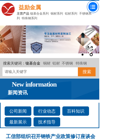
益励金属
主营产品
镍基合金系列
铜材系列
铝材系列
不锈钢系
列
特殊钢系列
搜索关键词：
镍基合金
铜材
铝材
不锈钢
特殊钢
搜索
New information
新闻资讯
公司新闻
行业动态
百科知识
最新展示
技术指导
工信部组织召开钢铁产业政策修订座谈会