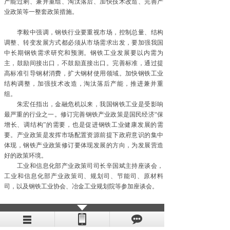
产能过剩、兼并重组、淘汰落后、加快技术改造、完善产
业政策等一整套政策措施。
李毅中强调，钢铁行业要重视市场，控制总量、结构
调整、转变发展方式都必须从市场需求出发，要加强我国
中长期钢铁需求研究和预测。钢铁工业发展要以内需为
主，鼓励间接出口，不鼓励直接出口。完善标准，通过提
高标准引导钢材消费，扩大钢材使用领域。加快钢铁工业
结构调整，加强技术改造，淘汰落后产能，推进兼并重
组。
朱宏任指出，金融危机以来，我国钢铁工业是受影响
最严重的行业之一。修订完善钢铁产业政策是国民经济“保
增长、调结构”的需要，也是促进钢铁工业健康发展的需
要。产业政策是发挥市场配置资源前提下政府意识的集中
体现，钢铁产业政策修订要体现发展的方向，为发展营造
好的政策环境。
工业和信息化部产业政策司司长辛国斌主持座谈会，
工业和信息化部产业政策司、规划司、节能司、原材料
司，以及钢铁工业协会、冶金工业规划院等参加座谈会。
上一篇：
首钢供应公司推进进口轴承国产化
下一篇：
质量成为钢铁业调整品种结构的支撑点