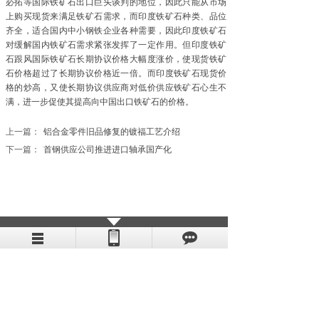
必拓等国际铁矿石出口巨头谈判的地位，因此只能从市场
上购买现货来满足铁矿石需求，而印度铁矿石种类、品位
齐全，适合国内中小钢铁企业各种需要，因此印度铁矿石
对缓解国内铁矿石需求紧张发挥了一定作用。但印度铁矿
石跟风国际铁矿石长期协议价格大幅度涨价，使现货铁矿
石价格超过了长期协议价格近一倍。而印度铁矿石现货价
格的炒高，又使长期协议供应商对低价供应铁矿石心生不
满，进一步促使其提高向中国出口铁矿石的价格。
上一篇：
铝合金零件旧品修复的镀福工艺介绍
下一篇：
首钢供应公司推进进口轴承国产化
益励金属
集研发、生产、销售为一体
全国咨询热线：021-67676106