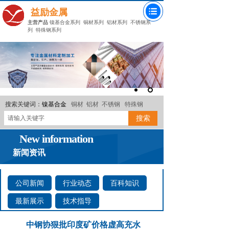
益励金属
主营产品
镍基合金系列
铜材系列
铝材系列
不锈钢系
列
特殊钢系列
搜索关键词：
镍基合金
铜材
铝材
不锈钢
特殊钢
搜索
New information
新闻资讯
公司新闻
行业动态
百科知识
最新展示
技术指导
中钢协狠批印度矿价格虚高充水