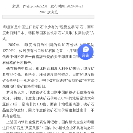
来源:
作者:
pmo62a231
发布时间:
2020-04-23
2946
次浏览
印度矿是中国进口铁矿石中少有的“现货交易”矿石，而印
度出口到日本、韩国等国家的铁矿石却采取“长期协议”方
式。
2007年，印度出口到中国的铁矿石价格上涨高达
127.96%，位居所有出口铁矿石国之首。4月28日，罗冰生
代表中钢协发表一份措辞强硬的关于印度出口到中国铁矿
石价格的分析报告。
他在报告中指出，相比巴西和澳大利亚矿来说，印度矿
具有品位低、价格高、涨价速度快的特点。目前的印度铁
矿石价格处于相对高位，中印双方应通过“长期协议”等方式
来推动印度矿价格理性回归。
罗分析认为，印度铁矿石出口到中国的铁矿石价格存在
水分。例如，印度出口铁矿石价格2007年的涨幅是澳大利
亚的2.1倍，是南非的1.33倍。而南非地理距离远，铁矿石
品位比印度好，因此印度的铁矿石涨价幅度超过南非，不
具有合理性。
上述国内钢铁企业代表告诉记者，国内钢铁企业对印度
进口铁矿石是“又爱又恨”：国内中小钢铁企业不具有与必和