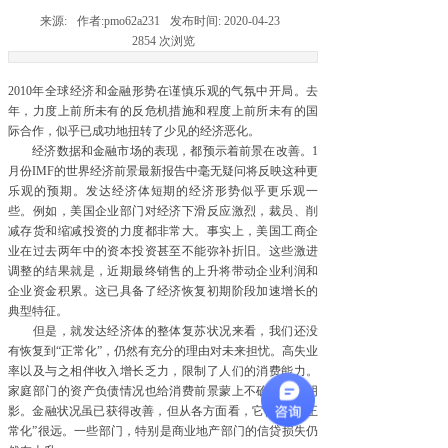
来源:
作者:
pmo62a231
发布时间:
2020-04-23
2854
次浏览
2010年全球经济和金融形势在谨慎乐观的气氛中开局。去
年，力度上前所未有的反危机措施和程度上前所未有的国
际合作，似乎已成功地扭转了少见的经济恶化。
经济数据和金融市场的表现，都预示着前景在改善。1
月份IMF的世界经济前景最新报告中毫无疑问将反映这种更
乐观的预期。发达经济体短期的经济形势似乎更乐观一
些。例如，美国企业部门对经济下滑反应激烈，裁员、削
减存货和缩减投资的力度都非常大。事实上，美国工商企
业在过去两年中的资本投资甚至不能弥补折旧。这些激进
调整的结果就是，近期最终销售的上升将带动企业利润和
企业资金积累。这已具备了经济恢复初期阶段加速增长的
典型特征。
但是，就发达经济体的整体复苏状况来看，我们还没
有恢复到“正常化”，仍然有充分的理由对未来担忧。高失业
率以及与之相伴收入增长乏力，限制了人们的消费能力。
家庭部门的资产负债情况也给消费前景蒙上不确定性的阴
影。金融状况虽已获得改善，但从各方面看，它仍然离“正
常化”很远。一些部门，特别是商业地产部门的信贷损失仍