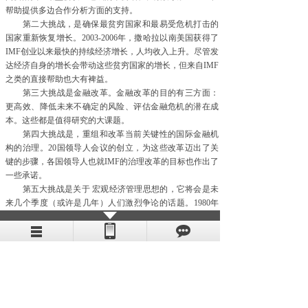
帮助提供多边合作分析方面的支持。
第二大挑战，是确保最贫穷国家和最易受危机打击的
国家重新恢复增长。2003-2006年，撒哈拉以南美国获得了
IMF创业以来最快的持续经济增长，人均收入上升。尽管发
达经济自身的增长会带动这些贫穷国家的增长，但来自IMF
之类的直接帮助也大有裨益。
第三大挑战是金融改革。金融改革的目的有三方面：
更高效、降低未来不确定的风险、评估金融危机的潜在成
本。这些都是值得研究的大课题。
第四大挑战是，重组和改革当前关键性的国际金融机
构的治理。20国领导人会议的创立，为这些改革迈出了关
键的步骤，各国领导人也就IMF的治理改革的目标也作出了
一些承诺。
第五大挑战是关于 宏观经济管理思想的，它将会是未
来几个季度（或许是几年）人们激烈争论的话题。1980年
代和1990年号称“大稳健时代”，这是一段高增长低通胀的稳
定增长时光，它的成就可能会让决策者和学者们觉得，流
行已久的以规则为基础的经济思想持久有效。然而，这次
危机对这种观念作出了挑战，不仅原有的制度存在问题，
而且很多与经济和金融政策相关的思想也应质疑。对此作
出全面的评论和评估也是必不可少的。