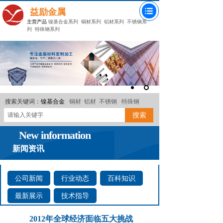
益励金属
主营产品
镍基合金系列
铜材系列
铝材系列
不锈钢系
列
特殊钢系列
搜索关键词：
镍基合金
铜材
铝材
不锈钢
特殊钢
搜索
New information
新闻资讯
公司新闻
行业动态
百科知识
最新展示
技术指导
2012年全球经济面临五大挑战