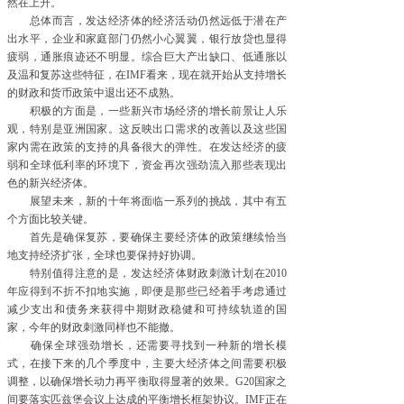
然在上升。
总体而言，发达经济体的经济活动仍然远低于潜在产
出水平，企业和家庭部门仍然小心翼翼，银行放贷也显得
疲弱，通胀痕迹还不明显。综合巨大产出缺口、低通胀以
及温和复苏这些特征，在IMF看来，现在就开始从支持增长
的财政和货币政策中退出还不成熟。
积极的方面是，一些新兴市场经济的增长前景让人乐
观，特别是亚洲国家。这反映出口需求的改善以及这些国
家内需在政策的支持的具备很大的弹性。在发达经济的疲
弱和全球低利率的环境下，资金再次强劲流入那些表现出
色的新兴经济体。
展望未来，新的十年将面临一系列的挑战，其中有五
个方面比较关键。
首先是确保复苏，要确保主要经济体的政策继续恰当
地支持经济扩张，全球也要保持好协调。
特别值得注意的是，发达经济体财政刺激计划在2010
年应得到不折不扣地实施，即便是那些已经着手考虑通过
减少支出和债务来获得中期财政稳健和可持续轨道的国
家，今年的财政刺激同样也不能撤。
确保全球强劲增长，还需要寻找到一种新的增长模
式，在接下来的几个季度中，主要大经济体之间需要积极
调整，以确保增长动力再平衡取得显著的效果。G20国家之
间要落实匹兹堡会议上达成的平衡增长框架协议。IMF正在