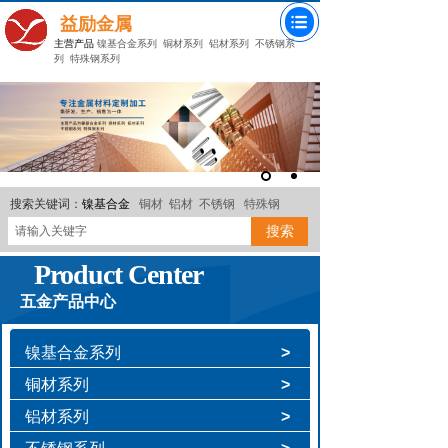
益励金属
主营产品
镍基合金系列
铜材系列
铝材系列
不锈钢系
列
特殊钢系列
搜索关键词：
镍基合金
铜材
铝材
不锈钢
特殊钢
搜索
Product Center
五金产品中心
镍基合金系列
>
铜材系列
>
铝材系列
>