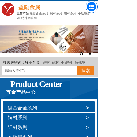
益励金属
主营产品
镍基合金系列
铜材系列
铝材系列
不锈钢系
列
特殊钢系列
搜索关键词：
镍基合金
铜材
铝材
不锈钢
特殊钢
搜索
Product Center
五金产品中心
镍基合金系列
>
铜材系列
>
铝材系列
>