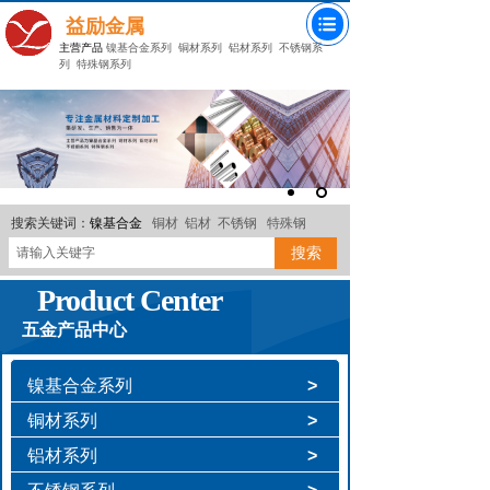
益励金属
主营产品
镍基合金系列
铜材系列
铝材系列
不锈钢系
列
特殊钢系列
搜索关键词：
镍基合金
铜材
铝材
不锈钢
特殊钢
搜索
Product Center
五金产品中心
镍基合金系列
>
铜材系列
>
铝材系列
>