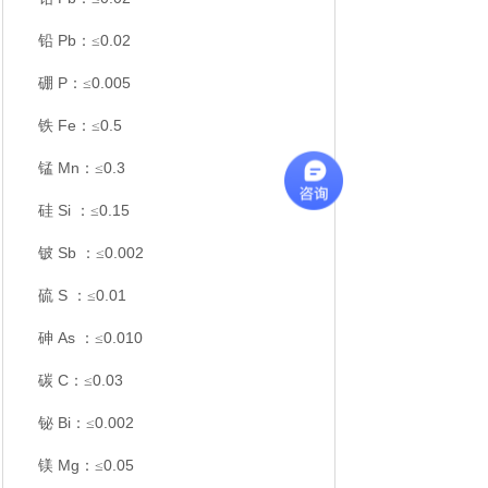
Pb
0.02
铅
：≤
P
0.005
硼
：≤
Fe
0.5
铁
：≤
Mn
0.3
锰
：≤
Si
0.15
硅
：≤
Sb
0.002
铍
：≤
S
0.01
硫
：≤
As
0.010
砷
：≤
C
0.03
碳
：≤
Bi
0.002
铋
：≤
Mg
0.05
镁
：≤