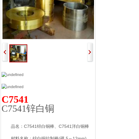
C7541
C7541锌白铜
C7541
C7541
品名：
锌白铜棒、
洋白铜棒
(
,5
12mm)
材料名称：锌白铜拉制棒
硬
～