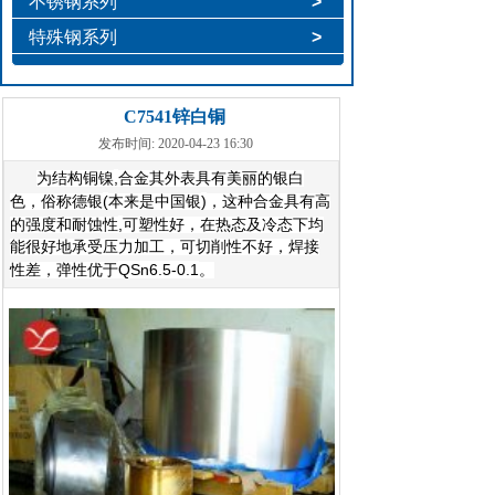
不锈钢系列
>
特殊钢系列
>
C7541锌白铜
发布时间: 2020-04-23 16:30
,
为结构铜镍
合金其外表具有美丽的银白
(
)
色，俗称德银
本来是中国银
，这种合金具有高
,
的强度和耐蚀性
可塑性好，在热态及冷态下均
能很好地承受压力加工，可切削性不好，焊接
QSn6.5-0.1
性差，弹性优于
。