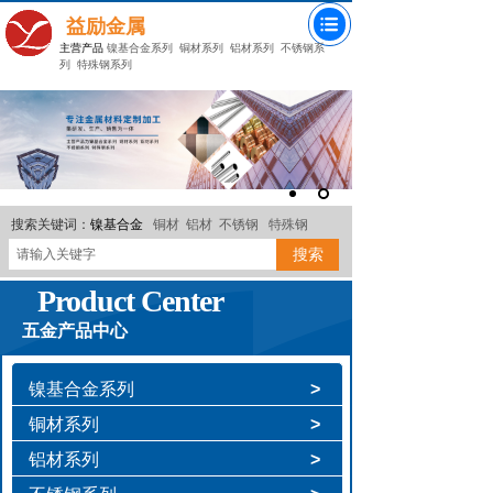
益励金属
主营产品
镍基合金系列
铜材系列
铝材系列
不锈钢系
列
特殊钢系列
搜索关键词：
镍基合金
铜材
铝材
不锈钢
特殊钢
搜索
Product Center
五金产品中心
镍基合金系列
>
铜材系列
>
铝材系列
>