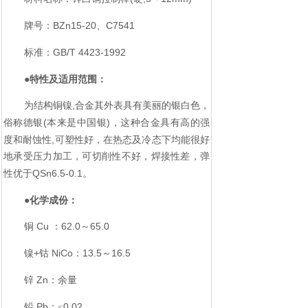
BZn15-20
C7541
牌号：
、
GB/T 4423-1992
标准：
●特性及适用范围：
,
为结构铜镍
合金其外表具有美丽的银白色，
(
)
俗称德银
本来是中国银
，这种合金具有高的强
,
度和耐蚀性
可塑性好，在热态及冷态下均能很好
地承受压力加工，可切削性不好，焊接性差，弹
QSn6.5-0.1
性优于
。
●化学成份：
Cu
62.0
65.0
铜
：
～
+
NiCo
13.5
16.5
镍
钴
：
～
Zn
锌
：余量
Pb
0.02
铅
：≤