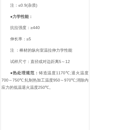
≤
0.9(
)
注：
杂质
●力学性能：
≥
440
抗拉强度：
≥
5
伸长率：
注
：棒材的纵向室温拉伸力学性能
5
12
试样尺寸：直径或对边距离
～
●热处理规范：
1170
;
铸造温度
℃
退火温度
700
750
;
950
970
;
～
℃
轧制热加工温度
～
℃
消除内
250
应力的低温退火温度
℃。